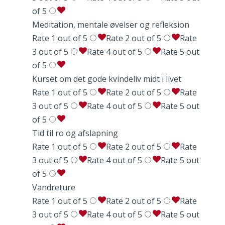
of 5
Meditation, mentale øvelser og refleksion
Rate 1 out of 5
Rate 2 out of 5
Rate
3 out of 5
Rate 4 out of 5
Rate 5 out
of 5
Kurset om det gode kvindeliv midt i livet
Rate 1 out of 5
Rate 2 out of 5
Rate
3 out of 5
Rate 4 out of 5
Rate 5 out
of 5
og
Tid til ro og afslapning
Din
Rate 1 out of 5
Rate 2 out of 5
Rate
Dit
3 out of 5
Rate 4 out of 5
Rate 5 out
of 5
Vandreture
Rate 1 out of 5
Rate 2 out of 5
Rate
3 out of 5
Rate 4 out of 5
Rate 5 out