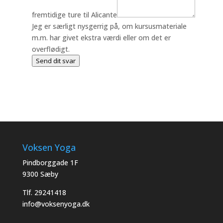
til
Dit
fremtidige ture til Alicante
Jeg er særligt nysgerrig på, om kursusmateriale
m.m. har givet ekstra værdi eller om det er
overflødigt.
Send dit svar
Voksen Yoga
Pindborggade 1F
9300 Sæby
Tlf. 29241418
info@voksenyoga.dk