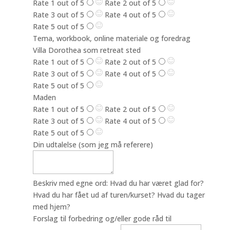
Rate 1 out of 5
Rate 2 out of 5
Rate 3 out of 5
Rate 4 out of 5
Rate 5 out of 5
Tema, workbook, online materiale og foredrag
Villa Dorothea som retreat sted
Rate 1 out of 5
Rate 2 out of 5
Rate 3 out of 5
Rate 4 out of 5
Rate 5 out of 5
Maden
Rate 1 out of 5
Rate 2 out of 5
Rate 3 out of 5
Rate 4 out of 5
Rate 5 out of 5
Din udtalelse (som jeg må referere)
Beskriv med egne ord: Hvad du har været glad for?
Hvad du har fået ud af turen/kurset? Hvad du tager
med hjem?
Maden
Forslag til forbedring og/eller gode råd til