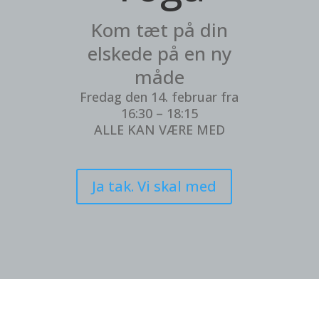
Kom tæt på din
elskede på en ny
måde
Fredag den 14. februar fra
16:30 – 18:15
ALLE KAN VÆRE MED
Ja tak. Vi skal med