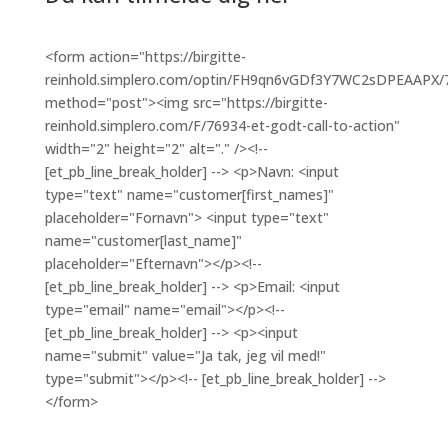
<form action="https://birgitte-
reinhold.simplero.com/optin/FH9qn6vGDf3Y7WC2sDPEAAPX/
method="post"><img src="https://birgitte-
reinhold.simplero.com/F/76934-et-godt-call-to-action"
width="2" height="2" alt="." /><!--
[et_pb_line_break_holder] --> <p>Navn: <input
type="text" name="customer[first_names]"
placeholder="Fornavn"> <input type="text"
name="customer[last_name]"
placeholder="Efternavn"></p><!--
[et_pb_line_break_holder] --> <p>Email: <input
type="email" name="email"></p><!--
[et_pb_line_break_holder] --> <p><input
name="submit" value="Ja tak, jeg vil med!"
type="submit"></p><!-- [et_pb_line_break_holder] -->
</form>